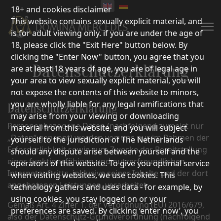
18+ and cookies disclaimer
This website contains sexually explicit material, and
is for adult viewing only. if you are under the age of
18, please click the "Exit Here" button below. By
clicking the "Enter Now" button, you agree that you
Datenschutzerklärung
are at least 18 years of age, you are of legal age in
your area to view sexually explicit material, you will
not expose the contents of this website to minors,
you are wholly liable for any legal ramifications that
Datenschutzerklärung
may arise from your viewing or downloading
Personenbezogene Daten (nachfolgend zumeist nur
material from this website, and you will subject
„Daten“ genannt) werden von uns nur im Rahmen der
yourself to the jurisdiction of The Netherlands
Erforderlichkeit sowie zum Zwecke der Bereitstellung
should any dispute arise between yourself and the
eines funktionsfähigen und nutzerfreundlichen
operators of this website. To give you optimal service
Internetauftritts, inklusive seiner Inhalte und der dort
when visiting websites, we use cookies. This
angebotenen Leistungen, verarbeitet.
technology gathers and uses data - for example, by
using cookies, you stay logged on or your
Gemäß Art. 4 Ziffer 1. der Verordnung (EU) 2016/679,
preferences are saved. By clicking ‘enter now’, you
also der Datenschutz-Grundverordnung (nachfolgend