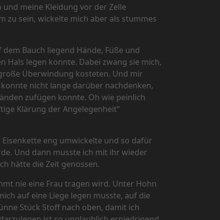
 und meine Kleidung vor der Zelle
m zu sein, wickelte mich aber als stummes
uf dem Bauch liegend Hände, Füße und
 Hals legen konnte. Dabei zwang sie mich,
r große Überwindung kosteten. Und mir
ch konnte nicht lange darüber nachdenken,
Händen zufügen konnte. Oh wie peinlich
tige Klärung der Angelegenheit”
en Eisenkette eng umwickelte und so dafür
de. Und dann musste ich mit ihr wieder
ich hätte die Zeit genossen.
mmt nie eine Frau tragen wird. Unter Hohn
mich auf eine Liege legen musste, auf die
ünne Stück Stoff nach oben, damit ich
 darzulegen ist so unglaublich erniedrigend,