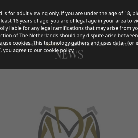
d is for adult viewing only. if you are under the age of 18, p
east 18 years of age, you are of legal age in your area to vi
olly liable for any legal ramifications that may arise from 
sdiction of The Netherlands should any dispute arise between
e use cookies. This technology gathers and uses data - for 
 ME
PICTURES
NEWS
AVALON HERITAGE
CONTACT
’, you agree to our cookie policy
NEWS