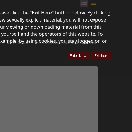
lease click the "Exit Here" button below. By clicking
ew sexually explicit material, you will not expose
your viewing or downloading material from this
 yourself and the operators of this website. To
example, by using cookies, you stay logged on or
">
IMPRESSUM
DATENSCHUTZERKLÄRUNG
Enter Now!
Exit here!