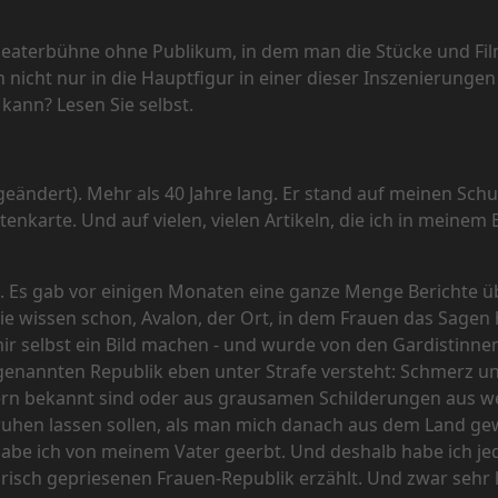
 Theaterbühne ohne Publikum, in dem man die Stücke und Fil
 nicht nur in die Hauptfigur in einer dieser Inszenierunge
 kann? Lesen Sie selbst.
dert). Mehr als 40 Jahre lang. Er stand auf meinen Schul
karte. Und auf vielen, vielen Artikeln, die ich in meinem B
. Es gab vor einigen Monaten eine ganze Menge Berichte übe
Sie wissen schon, Avalon, der Ort, in dem Frauen das Sagen
ir selbst ein Bild machen - und wurde von den Gardistinne
genannten Republik eben unter Strafe versteht: Schmerz und
ern bekannt sind oder aus grausamen Schilderungen aus we
eruhen lassen sollen, als man mich danach aus dem Land gew
habe ich von meinem Vater geerbt. Und deshalb habe ich jed
orisch gepriesenen Frauen-Republik erzählt. Und zwar sehr l