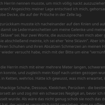
ch Herrin nennen musste, um mich völlig nackt auszuziehen
lieren? Angesichts meiner Lage entschied ich mich, gehorsa
e Decke, die auf der Pritsche in der Zelle lag.
ie zurückkam musste ich nacheinander auf den Knien und a
, damit sie Ledermanschetten um meine Gelenke und meinen
n Sklave” sei. Nur zwei Worte, die auszusprechen mich abe
ie abschließend meinte, ich sei eher “eine Sklavin”. Aber i
it ihren Schuhen und ihren Absätzen Schmerzen an meinen 
wieder versucht habe, mich mit der Bitte um eine “vernünf
ass die Herrin mich mit einer mehrere Meter langen, schwer
en konnte, und zugleich mein Kopf nach unten gezogen wur
 in Ketten, wehrlos. Hätte ich gewusst, was mich erwartet, 
hackige Schuhe, Dessous, Kleidchen, Perücken - die besti
orsett an und zog mir ein schwarzes Negligé an, bevor ich 
selt wurde. Als wäre das nicht genug schob sie noch das d
t hat, der wird es vermutlich nicht verstehen, aber so offen