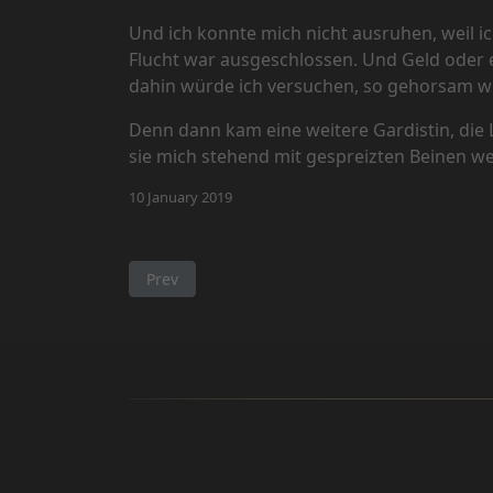
Und ich konnte mich nicht ausruhen, weil 
Flucht war ausgeschlossen. Und Geld oder et
dahin würde ich versuchen, so gehorsam wi
Denn dann kam eine weitere Gardistin, die
sie mich stehend mit gespreizten Beinen we
10 January 2019
Previous article: Feedback von einem hoch ges
Prev