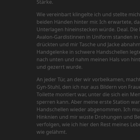
Stärke.
Wie vereinbart klingelte ich und stellte m
beiden Händen hinter mir. Ich erwartete, 
Unterlagen hineinstecken würde. Deal. Die R
Avalon-Gardistinnen in Uniform standen in 
drückten und mir Tasche und Jacke abnahm
Handgelenke in schwere Handschellen legte
nach unten und nahm meinen Hals von hinten
und gezerrt wurde.
An jeder Tür, an der wir vorbeikamen, macht
Gyn-Stuhl, den ich nur aus Bildern von F
Toilette montiert war, unter die sich ein 
sperren kann. Aber meine erste Station war 
Handschellen wieder abgenommen. Ich muss
Hinknien und mir wüste Drohungen und Bes
verfolgen, wie ich hier den Rest meines Leb
wie gelähmt.