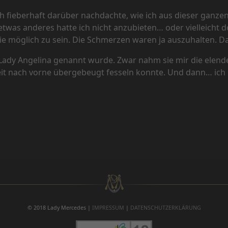
ich fieberhaft darüber nachdachte, wie ich aus dieser gan
was anderes hatte ich nicht anzubieten… oder vielleicht do
e möglich zu sein. Die Schmerzen waren ja auszuhalten. Da
 Lady Angelina genannt wurde. Zwar nahm sie mir die elen
it nach vorne übergebeugt fesseln konnte. Und dann… ich ka
chätzen Gast
© 2018 Lady Mercedes |
IMPRESSUM
|
DATENSCHUTZERKLÄRUNG