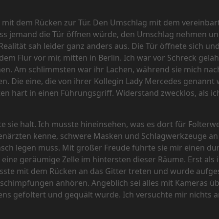
ich mit dem Rücken zur Tür. Den Umschlag mit dem vereinbar
dass jemand die Tür öffnen würde, den Umschlag nehmen un
ealität sah leider ganz anders aus. Die Tür öffnete sich u
dem Flur vor mir, mitten in Berlin. Ich war vor Schreck ge
en. Am schlimmsten war ihr Lachen, während sie mich nac
n. Die eine, die von ihrer Kollegin Lady Mercedes genann
 hart in einen Führungsgriff. Widerstand zwecklos, als ic
e sie halt. Ich musste hineinsehen, was es dort für Folterw
rauenärzten kenne, schwere Masken und Schlagwerkzeuge an
Mensch legen muss. Mit großer Freude führte sie mir einen 
eine geräumige Zelle im hintersten dieser Räume. Erst als 
te mit dem Rücken an das Gitter treten und wurde aufge
chimpfungen anhören. Angeblich sei alles mit Kameras ü
ens gefoltert und gequält wurde. Ich versuchte mir nichts 