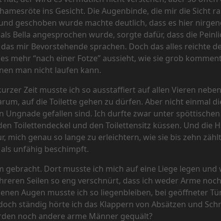
Schamesröte ins Gesicht. Die Augenbinde, die mir die Sicht
 Mund geschoben wurde machte deutlich, dass es hier nirg
ls Bella angesprochen wurde, sorgte dafür, dass die Peinli
das mir Bevorstehende sprachen. Doch das alles reichte de
 es mehr “nach einer Fotze” aussieht, wie sie grob komment
nen man nicht laufen kann.
kurzer Zeit musste ich so ausstaffiert auf allen Vieren nebe
um, auf die Toilette gehen zu dürfen. Aber nicht einmal
n Ungnade gefallen sind. Ich durfte zwar unter spöttische
en Toilettendeckel und den Toilettensitz küssen. Und die H
 mich genau so lange zu erleichtern, wie sie bis zehn zählt
als unfähig beschimpft.
 gebracht. Dort musste ich mich auf eine Liege legen und 
reren Seilen so eng verschnürt, dass ich weder Arme noch
nen Augen musste ich so liegenbleiben, bei geöffneter Tür
och ständig hörte ich das Klappern von Absätzen und Schri
urden noch andere arme Männer gequält?