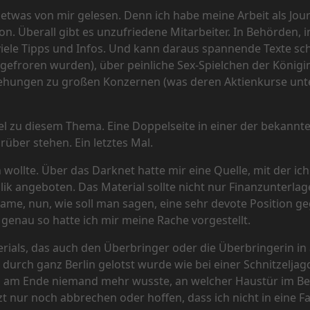
etwas von mir gelesen. Denn ich habe meine Arbeit als Journ
 Überall gibt es unzufriedene Mitarbeiter. In Behörden, in 
ele Tipps und Infos. Und kann daraus spannende Texte sch
gefroren wurden), über peinliche Sex-Spielchen der Königin
iehungen zu großen Konzernen (was deren Aktienkurse unt
l zu diesem Thema. Eine Doppelseite in einer der bekannter
über stehen. Ein letztes Mal.
 wollte. Über das Darknet hatte mir eine Quelle, mit der ich
lik angeboten. Das Material sollte nicht nur Finanzunterla
Dame, nun, wie soll man sagen, eine sehr devote Position
r, genau so hatte ich mir meine Rache vorgestellt.
erials, das auch den Überbringer oder die Überbringerin i
 durch ganz Berlin gelotst wurde wie bei einer Schnitzelja
ss am Ende niemand mehr wusste, an welcher Haustür im Berli
tzt nur noch abbrechen oder hoffen, dass ich nicht in eine 