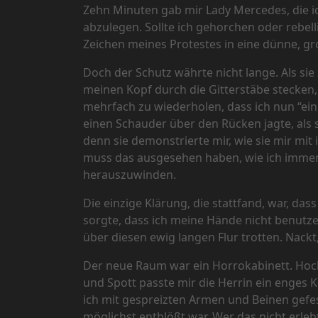
Zehn Minuten gab mir Lady Mercedes, die i
abzulegen. Sollte ich gehorchen oder rebel
Zeichen meines Protestes in eine dünne, grob
Doch der Schutz währte nicht lange. Als s
meinen Kopf durch die Gitterstäbe stecken
mehrfach zu wiederholen, dass ich nun “ei
einen Schauder über den Rücken jagte, als s
denn sie demonstrierte mir, wie sie mir m
muss das ausgesehen haben, wie ich immer 
herauszuwinden.
Die einzige Klärung, die stattfand, war, d
sorgte, dass ich meine Hände nicht benutz
über diesen ewig langen Flur trotten. Nackt,
Der neue Raum war ein Horrokabinett. Hoch
und Spott passte mir die Herrin ein enges K
ich mit gespreizten Armen und Beinen gefes
möglichst entblößt war. Wer das nicht erleb