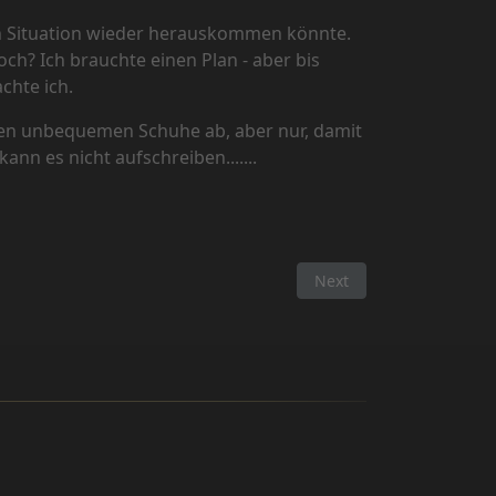
zen Situation wieder herauskommen könnte.
ch? Ich brauchte einen Plan - aber bis
chte ich.
den unbequemen Schuhe ab, aber nur, damit
nn es nicht aufschreiben.......
Next article: Interview 
Next