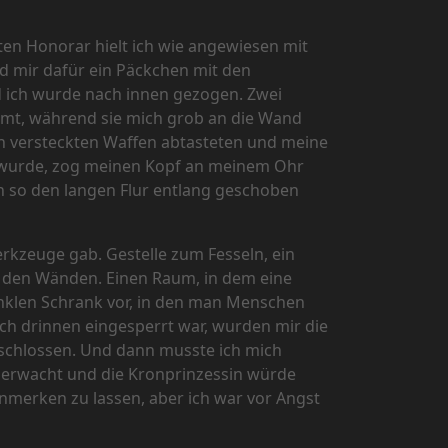
ten Honorar hielt ich wie angewiesen mit
d mir dafür ein Päckchen mit den
nd ich wurde nach innen gezogen. Zwei
lähmt, während sie mich grob an die Wand
h versteckten Waffen abtasteten und meine
t wurde, zog meinen Kopf an meinem Ohr
h so den langen Flur entlang geschoben
erkzeuge gab. Gestelle zum Fesseln, ein
 den Wänden. Einen Raum, in dem eine
dunklen Schrank vor, in den man Menschen
ich drinnen eingesperrt war, wurden mir die
schlossen. Und dann musste ich mich
berwacht und die Kronprinzessin würde
anmerken zu lassen, aber ich war vor Angst