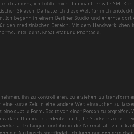
e mich anders, ich fühlte mich dominant. Private SM- Kon
schen Sklaven. Da hatte ich diese Welt für mich entdeck
. Ich begann in einem Berliner Studio und erlernte dort
r den medizinischen Bereich. Mit dem Handwerklichen ist
harme, Intelligenz, Kreativität und Phantasie!
hmen, ihn zu kontrollieren, zu erziehen, zu transformie
 eine kurze Zeit in eine andere Welt eintauchen zu lass
t eine subtile Form, Besitz von einer Person zu ergreifen
 bewirken. Dominanz bedeutet auch, die Stärkere zu sein, e
 wieder aufzufangen und ihn in die Normalität zurückzu
nn ein Austausch stattfindet. Ich kann nur den erreichen, 