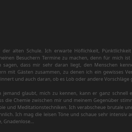
der alten Schule. Ich erwarte Höflichkeit, Pünktlichke
 meinen Besuchern Termine zu machen, denn für mich ist 
h sagen, dass mir sehr daran liegt, den Menschen ken
ern mit Gästen zusammen, zu denen ich ein gewisses Vert
rinnert und auch daran, ob es Lob oder andere Vorschläge 
 jemand glaubt, mich zu kennen, kann er ganz schnell e
, dass die Chemie zwischen mir und meinem Gegenüber sti
ie und Meditationstechniken. Ich verabscheue brutale un
lich. Ich mag die leisen Töne und schaue sehr intensiv 
öse, Gnadenlose…