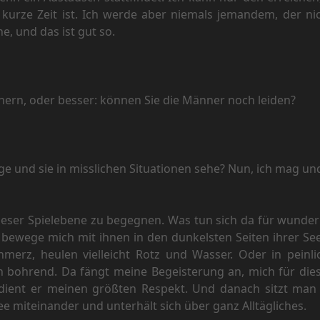
rze Zeit ist. Ich werde aber niemals jemandem, der nicht
, und das ist gut so.
nern, oder besser: können Sie die Männer noch leiden?
ge und sie in misslichen Situationen sehe? Nun, ich mag un
 dieser Spielebene zu begegnen. Was tun sich da für wunde
bewege mich mit ihnen in den dunkelsten Seiten ihrer Seel
 Schmerz, heulen vielleicht Rotz und Wasser. Oder in pei
en bohrend. Da fängt meine Begeisterung an, mich für 
rdient er meinen größten Respekt. Und danach sitzt man
 miteinander und unterhält sich über ganz Alltägliches.