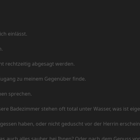
h einlässt.
n.
t rechtzeitig abgesagt werden.
Zugang zu meinem Gegenüber finde.
nen sprechen.
Badezimmer stehen oft total unter Wasser, was ist eigent
essen haben, oder nicht geduscht vor der Herrin erscheine
 auch alles sauber bei Ihnen? Oder nach dem Genuss von Na