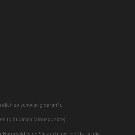
lich so schwierig daran?).
n (gibt gleich Minuspunkte).
tursekt: sind Sie auch gesund? Ja, ja, die